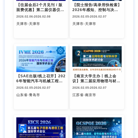
【往届会后2个月见刊 / 版
【院士报告/高录用快检索】
面费优惠】第二届仪器仪表
2026年感知、控制与决策
与导航控制国际学术研讨会
智能国际学术会议（PCDI
2026.02.06-
2026.02.08
2026.02.05-
2026.02.07
（ISINC 2026）
2026）
天津市-天津市
天津市-天津市
【SAE出版/线上召开】202
【南京大学主办丨线上会
6年智能汽车与机械工程国
议】第二届应用物理与材料
际学术会议（IVME 2026）
科学国际学术研讨会（ICA
2026.02.05-
2026.02.07
2026.02.05-
2026.02.07
PMS 2026）
山东省-青岛市
江苏省-南京市