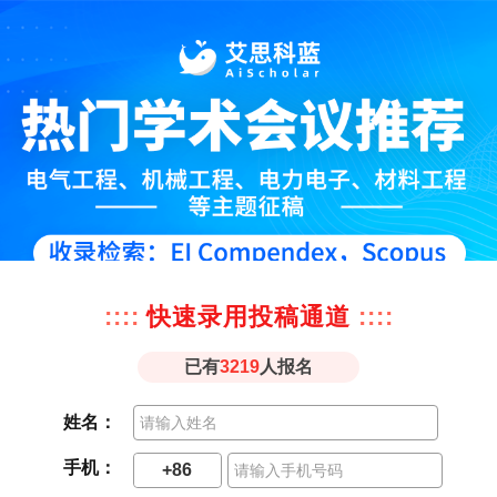
::::
快速录用投稿通道
::::
已有
3219
人报名
姓名：
手机：
+86