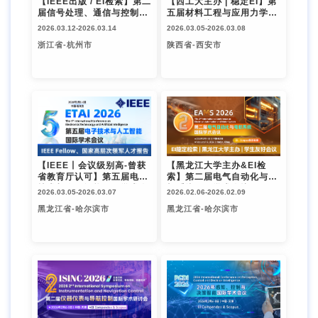
【IEEE出版 / EI检索】第二
【西工大主办 | 稳定EI】第
届信号处理、通信与控制系
五届材料工程与应用力学国
统国际学术会议（SPCCS
际学术会议（ICMEAAE 2
2026.03.12-
2026.03.14
2026.03.05-
2026.03.08
2026）
026）
浙江省-杭州市
陕西省-西安市
【IEEE丨会议级别高-曾获
【黑龙江大学主办&EI检
省教育厅认可】第五届电子
索】第二届电气自动化与电
技术与人工智能国际学术会
机系统国际学术会议（EAM
2026.03.05-
2026.03.07
2026.02.06-
2026.02.09
议（ETAI 2026）
S 2026）
黑龙江省-哈尔滨市
黑龙江省-哈尔滨市